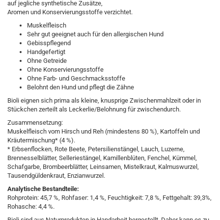
auf jegliche synthetische Zusätze,
Aromen und Konservierungsstoffe verzichtet.
Muskelfleisch
Sehr gut geeignet auch für den allergischen Hund
Gebisspflegend
Handgefertigt
Ohne Getreide
Ohne Konservierungsstoffe
Ohne Farb- und Geschmacksstoffe
Belohnt den Hund und pflegt die Zähne
Bioli eignen sich prima als kleine, knusprige Zwischenmahlzeit oder in
Stückchen zerteilt als Leckerlie/Belohnung für zwischendurch.
Zusammensetzung:
Muskelfleisch vom Hirsch und Reh (mindestens 80 %), Kartoffeln und
Kräutermischung* (4 %).
* Erbsenflocken, Rote Beete, Petersilienstängel, Lauch, Luzerne,
Brennesselblätter, Selleriestängel, Kamillenblüten, Fenchel, Kümmel,
Schafgarbe, Brombeerblätter, Leinsamen, Mistelkraut, Kalmuswurzel,
Tausendgüldenkraut, Enzianwurzel.
Analytische Bestandteile:
Rohprotein: 45,7 %, Rohfaser: 1,4 %, Feuchtigkeit: 7,8 %, Fettgehalt: 39,3%,
Rohasche: 4,4 %.
Bioli sind aus Naturprodukten in Handarbeit hergestellt. Daher kann es zu