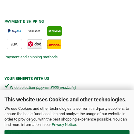
PAYMENT & SHIPPING
Payment and shipping methods
YOUR BENEFITS WITH US
Wide selection
(approx. 3500 products)
This website uses Cookies and other technologies.
Shipping from €4.90 per parcel*
We use Cookies and other technologies, also from third-party suppliers, to
Fast delivery via DHL & DPD
ensure the basic functionalities and analyze the usage of our website in
order to provide you with the best shopping experience possible. You can
Friendly service
find more information in our
Privacy Notice
.
Expert advice