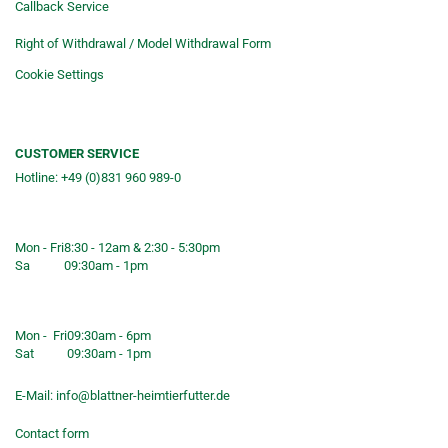
Callback Service
Right of Withdrawal / Model Withdrawal Form
Cookie Settings
CUSTOMER SERVICE
Hotline: +49 (0)831 960 989-0
Consulting &telephone ordering
service
Mon - Fri
8:30 - 12am & 2:30 - 5:30pm
Sa
09:30am - 1pm
Shop opening hours
Mon - Fri
09:30am - 6pm
Sat
09:30am - 1pm
E-Mail:
info@blattner-heimtierfutter.de
Contact form