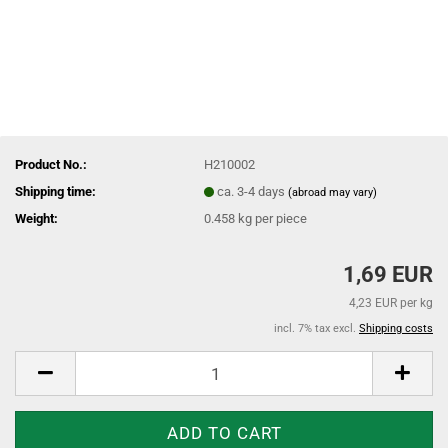
Product No.:
H210002
Shipping time:
ca. 3-4 days
(abroad may vary)
Weight:
0.458
kg per piece
1,69 EUR
4,23 EUR per kg
incl. 7% tax excl.
Shipping costs