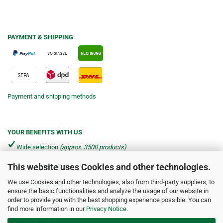
PAYMENT & SHIPPING
Payment and shipping methods
YOUR BENEFITS WITH US
Wide selection
(approx. 3500 products)
This website uses Cookies and other technologies.
Shipping from €4.90 per parcel*
We use Cookies and other technologies, also from third-party suppliers, to
Fast delivery via DHL & DPD
ensure the basic functionalities and analyze the usage of our website in
order to provide you with the best shopping experience possible. You can
Friendly service
find more information in our
Privacy Notice
.
Expert advice