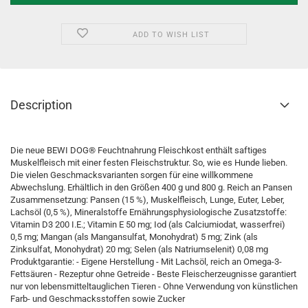
ADD TO WISH LIST
Description
Die neue BEWI DOG® Feuchtnahrung Fleischkost enthält saftiges
Muskelfleisch mit einer festen Fleischstruktur. So, wie es Hunde lieben.
Die vielen Geschmacksvarianten sorgen für eine willkommene
Abwechslung. Erhältlich in den Größen 400 g und 800 g. Reich an Pansen
Zusammensetzung: Pansen (15 %), Muskelfleisch, Lunge, Euter, Leber,
Lachsöl (0,5 %), Mineralstoffe Ernährungsphysiologische Zusatzstoffe:
Vitamin D3 200 I.E.; Vitamin E 50 mg; Iod (als Calciumiodat, wasserfrei)
0,5 mg; Mangan (als Mangansulfat, Monohydrat) 5 mg; Zink (als
Zinksulfat, Monohydrat) 20 mg; Selen (als Natriumselenit) 0,08 mg
Produktgarantie: - Eigene Herstellung - Mit Lachsöl, reich an Omega-3-
Fettsäuren - Rezeptur ohne Getreide - Beste Fleischerzeugnisse garantiert
nur von lebensmitteltauglichen Tieren - Ohne Verwendung von künstlichen
Farb- und Geschmacksstoffen sowie Zucker