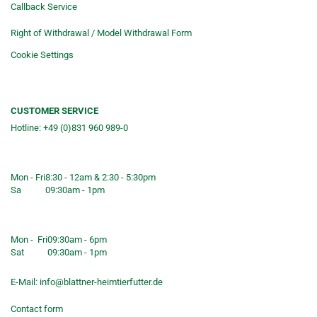
Callback Service
Right of Withdrawal / Model Withdrawal Form
Cookie Settings
CUSTOMER SERVICE
Hotline: +49 (0)831 960 989-0
Consulting &telephone ordering
service
Mon - Fri
8:30 - 12am & 2:30 - 5:30pm
Sa
09:30am - 1pm
Shop opening hours
Mon - Fri
09:30am - 6pm
Sat
09:30am - 1pm
E-Mail:
info@blattner-heimtierfutter.de
Contact form