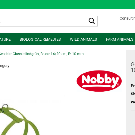
Search...
Consultin
ATURE
BIOLOGICAL REMEDIES
WILD ANIMALS
FARM ANIMALS
Geschirr Classic lindgrün, Brust: 14/20 cm, B: 10 mm
G
tegory
1
Pr
Sh
We