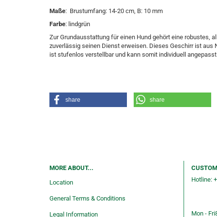
Maße
: Brustumfang: 14-20 cm, B: 10 mm
Farbe
: lindgrün
Zur Grundausstattung für einen Hund gehört eine robustes, a
zuverlässig seinen Dienst erweisen. Dieses Geschirr ist aus 
ist stufenlos verstellbar und kann somit individuell angepass
share
share
MORE ABOUT...
CUSTOM
Hotline: 
Location
Consulti
General Terms & Conditions
service
Mon - Fri
Legal Information