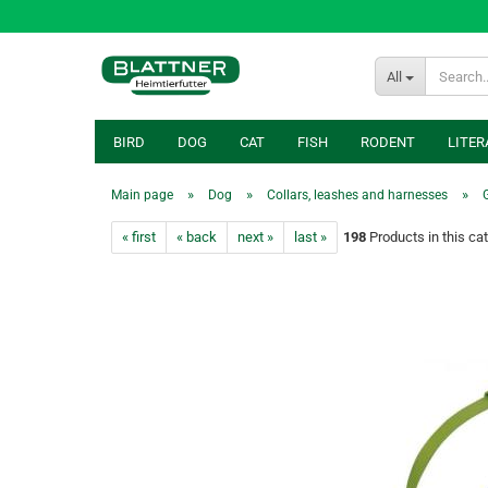
All
BIRD
DOG
CAT
FISH
RODENT
LITER
»
»
»
Main page
Dog
Collars, leashes and harnesses
« first
« back
next »
last »
198
Products in this ca