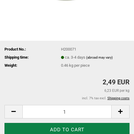
Product No.:
H200071
Shipping time:
ca. 3-4 days
(abroad may vary)
Weight:
0.46
kg per piece
2,49 EUR
6,23 EUR per kg
incl. 7% tax excl.
Shipping costs