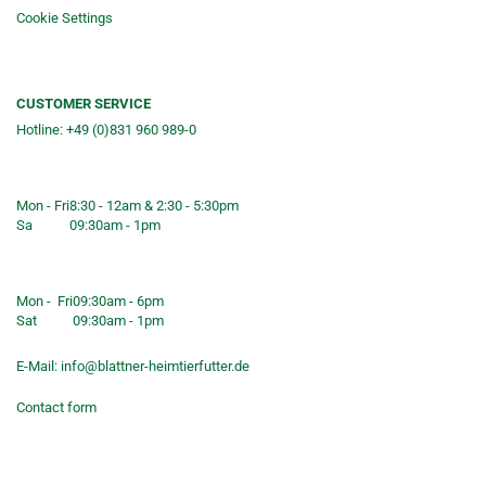
Cookie Settings
CUSTOMER SERVICE
Hotline: +49 (0)831 960 989-0
Consulting &telephone ordering
service
Mon - Fri
8:30 - 12am & 2:30 - 5:30pm
Sa
09:30am - 1pm
Shop opening hours
Mon - Fri
09:30am - 6pm
Sat
09:30am - 1pm
E-Mail:
info@blattner-heimtierfutter.de
Contact form