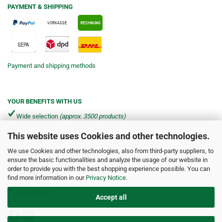
PAYMENT & SHIPPING
Payment and shipping methods
YOUR BENEFITS WITH US
Wide selection
(approx. 3500 products)
This website uses Cookies and other technologies.
Shipping from €4.90 per parcel*
We use Cookies and other technologies, also from third-party suppliers, to
Fast delivery via DHL & DPD
ensure the basic functionalities and analyze the usage of our website in
order to provide you with the best shopping experience possible. You can
Friendly service
find more information in our
Privacy Notice
.
Expert advice
Accept all