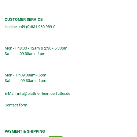
CUSTOMER SERVICE
Hotline: +49 (0)831 960 989-0
Consulting &telephone ordering
service
Mon - Fri
8:30 - 12am & 2:30 - 5:30pm
Sa
09:30am - 1pm
Shop opening hours
Mon - Fri
09:30am - 6pm
Sat
09:30am - 1pm
E-Mail:
info@blattner-heimtierfutter.de
Contact form
PAYMENT & SHIPPING