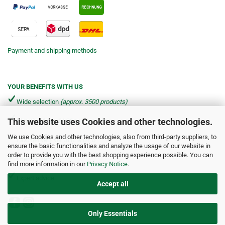
Payment and shipping methods
YOUR BENEFITS WITH US
Wide selection
(approx. 3500 products)
This website uses Cookies and other technologies.
Shipping from €4.90 per parcel*
We use Cookies and other technologies, also from third-party suppliers, to
Fast delivery via DHL & DPD
ensure the basic functionalities and analyze the usage of our website in
order to provide you with the best shopping experience possible. You can
Friendly service
find more information in our
Privacy Notice
.
Expert advice
Accept all
Only Essentials