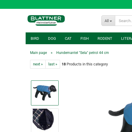
All
BIRD
DOG
CAT
FISH
RODENT
LITER
»
Main page
Hundemantel "Sela" petrol 44 cm
next »
last »
18
Products in this category