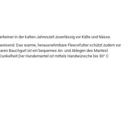
beiner in der kalten Jahreszeit zuverlässig vor Kälte und Nässe.
abweisend. Das warme, herausnehmbare Fleecefutter schützt zudem vor
lbaren Bauchgurt ist ein bequemes An- und Ablegen des Mantesl
er Dunkelheit.Der Hundemantel ist mittels Handwünsche bis 30° C