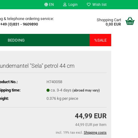
EN
Login
Wish list
g & telephone ordering service:
Shopping Cart
+49 (0)831 - 9609890
0,00 EUR
BEDDING
%SALE
undemantel "Sela" petrol 44 cm
oduct No.:
H740058
ipping time:
ca. 3-4 days
(abroad may vary)
ight:
0.376
kg per piece
44,99 EUR
44,99 EUR per Item
incl. 19% tax excl.
Shipping costs