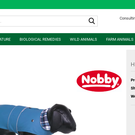
Search...
Consultin
ATURE
BIOLOGICAL REMEDIES
WILD ANIMALS
FARM ANIMALS
H
Pr
Sh
We