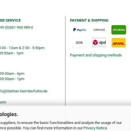
ER SERVICE
PAYMENT & SHIPPING
+49 (0)831 960 989-0
ng &telephone ordering
8:30 - 12am & 2:30 - 5:30pm
09:30am - 1pm
Payment and shipping methods
ning hours
09:30am - 6pm
09:30am - 1pm
fo@blattner-heimtierfutter.de
form
ologies.
suppliers, to ensure the basic functionalities and analyze the usage of our
ence possible. You can find more information in our
Privacy Notice
.