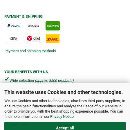
PAYMENT & SHIPPING
Payment and shipping methods
YOUR BENEFITS WITH US
Wide selection
(approx. 3500 products)
This website uses Cookies and other technologies.
Shipping from €4.90 per parcel*
We use Cookies and other technologies, also from third-party suppliers, to
Fast delivery via DHL & DPD
ensure the basic functionalities and analyze the usage of our website in
order to provide you with the best shopping experience possible. You can
Friendly service
find more information in our
Privacy Notice
.
Expert advice
Accept all