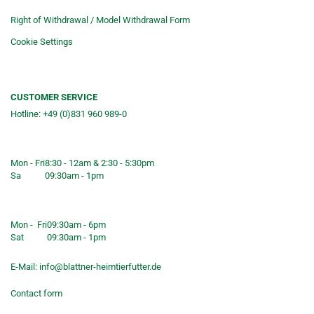
Right of Withdrawal / Model Withdrawal Form
Cookie Settings
CUSTOMER SERVICE
Hotline: +49 (0)831 960 989-0
Consulting &telephone ordering
service
Mon - Fri
8:30 - 12am & 2:30 - 5:30pm
Sa
09:30am - 1pm
Shop opening hours
Mon - Fri
09:30am - 6pm
Sat
09:30am - 1pm
E-Mail:
info@blattner-heimtierfutter.de
Contact form