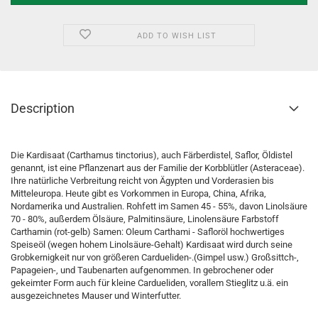
ADD TO WISH LIST
Description
Die Kardisaat (Carthamus tinctorius), auch Färberdistel, Saflor, Öldistel
genannt, ist eine Pflanzenart aus der Familie der Korbblütler (Asteraceae).
Ihre natürliche Verbreitung reicht von Ägypten und Vorderasien bis
Mitteleuropa. Heute gibt es Vorkommen in Europa, China, Afrika,
Nordamerika und Australien. Rohfett im Samen 45 - 55%, davon Linolsäure
70 - 80%, außerdem Ölsäure, Palmitinsäure, Linolensäure Farbstoff
Carthamin (rot-gelb) Samen: Oleum Carthami - Safloröl hochwertiges
Speiseöl (wegen hohem Linolsäure-Gehalt) Kardisaat wird durch seine
Grobkernigkeit nur von größeren Cardueliden-.(Gimpel usw.) Großsittch-,
Papageien-, und Taubenarten aufgenommen. In gebrochener oder
gekeimter Form auch für kleine Cardueliden, vorallem Stieglitz u.ä. ein
ausgezeichnetes Mauser und Winterfutter.