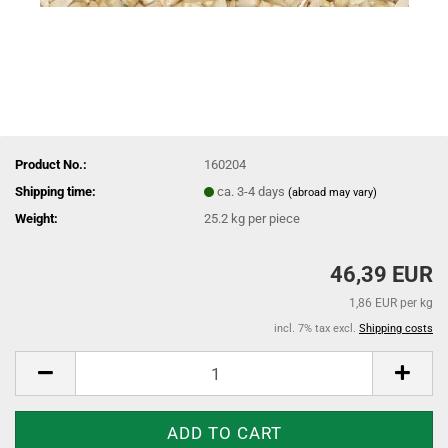
Product No.:
160204
Shipping time:
ca. 3-4 days
(abroad may vary)
Weight:
25.2
kg per piece
46,39 EUR
1,86 EUR per kg
incl. 7% tax excl.
Shipping costs